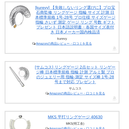
[kurevy] 【失敗しないリング選びに】プロ宝
石商監修 リングゲージ 指輪 サイズ 計測 日
本標準規格 1号-28号 プロ仕様 サイズゲージ
指輪 さいず 測定 ゲージ リング 号数 ギフト
プレゼント 日本語説明書・各国サイズ表付
き 日本メーカー国内検品済
kurevy
Amazonの商品レビュー・口コミを見る
[サムコス] リングゲージ 2点セット リンゲー
ジ棒 日本標準規格 指輪 計測 アルミ製 プロ
のジュエリー用 指輪-測定 サイズ棒 1号-28
号まで対応 プレゼント
サムコス
Amazonの商品レビュー・口コミを見る
MKS 平打リングゲージ 40630
MKS(明工舎)
Amazonの商品レビュー・口コミを見る