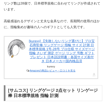
リング数は28個で、日本標準規格に合わせてリングが作成されて
います。
高級感溢れるデザインと丈夫な金具なので、長期間の使用のほか
に、指輪集めが趣味の人へのギフトとしても人気です。
[kurevy] 【失敗しないリング選びに】プロ宝
石商監修 リングゲージ 指輪 サイズ 計測 日
本標準規格 1号-28号 プロ仕様 サイズゲージ
指輪 さいず 測定 ゲージ リング 号数 ギフト
プレゼント 日本語説明書・各国サイズ表付
き 日本メーカー国内検品済
kurevy
Amazonの商品レビュー・口コミを見る
[サムコス] リングゲージ 2点セット リンゲージ
棒 日本標準規格 指輪 計測