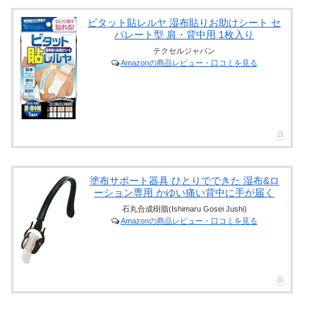
ビタット貼レルヤ 湿布貼りお助けシート セ
パレート型 肩・背中用 1枚入り
テクセルジャパン
Amazonの商品レビュー・口コミを見る
塗布サポート器具 ひとりでできた 湿布&ロ
ーション専用 かゆい痛い背中に手が届く
石丸合成樹脂(Ishimaru Gosei Jushi)
Amazonの商品レビュー・口コミを見る