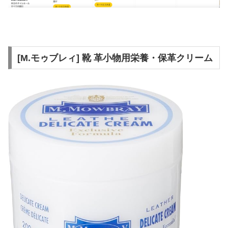
[M.モゥブレィ] 靴 革小物用栄養・保革クリーム