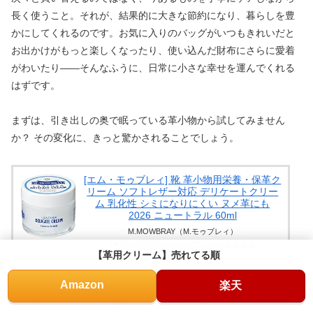
長く使うこと。それが、結果的に大きな節約になり、暮らしを豊
かにしてくれるのです。お気に入りのバッグがいつもきれいだと
お出かけがもっと楽しくなったり、使い込んだ財布にさらに愛着
がわいたり——そんなふうに、日常に小さな幸せを運んでくれる
はずです。
まずは、引き出しの奥で眠っている革小物から試してみません
か？ その変化に、きっと驚かされることでしょう。
[エム・モゥブレィ] 靴 革小物用栄養・保革ク
リーム ソフトレザー対応 デリケートクリー
ム 乳化性 シミになりにくい ヌメ革にも
2026 ニュートラル 60ml
M.MOWBRAY（M.モゥブレィ）
Amazonの商品レビュー・口コミを見る
【革用クリーム】売れてる順
Amazon
楽天
columbus ミンクオイル 45g
ホーム
検索
トップ
サイドバー