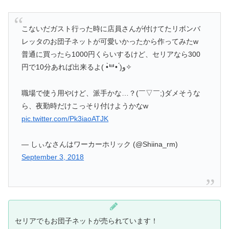
こないだガスト行った時に店員さんが付けてたリボンバ
レッタのお団子ネットが可愛いかったから作ってみたw
普通に買ったら1000円くらいするけど、セリアなら300
円で10分あれば出来るよ( •̀ᄇ• ́)ﻭ✧
職場で使う用やけど、派手かな…？(￣▽￣;)ダメそうな
ら、夜勤時だけこっそり付けようかなw
pic.twitter.com/Pk3iaoATJK
— しぃなさんはワーカーホリック (@Shiina_rm)
September 3, 2018
セリアでもお団子ネットが売られています！