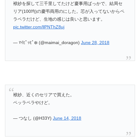
袱紗を探して三千里してたけど慶事用ばっかで、結局セ
リア(100均)の慶弔両用のにした。芯が入ってないからペ
ラペラだけど、生地の感じは良いと思います。
pic.twitter.com/llPNThZ8uj
— ﾏｲﾋﾟｯﾋﾟ❄️ (@maimai_doragon)
June 28, 2018
袱紗、近くのセリアで買えた。
ペッラペラやけど。
— つなし (@H33Y)
June 14, 2018