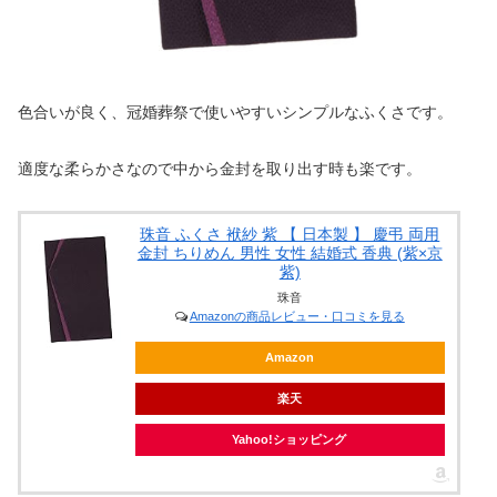
色合いが良く、冠婚葬祭で使いやすいシンプルなふくさです。
適度な柔らかさなので中から金封を取り出す時も楽です。
珠音 ふくさ 袱紗 紫 【 日本製 】 慶弔 両用
金封 ちりめん 男性 女性 結婚式 香典 (紫×京
紫)
珠音
Amazonの商品レビュー・口コミを見る
Amazon
楽天
Yahoo!ショッピング