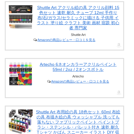
Shuttle Art アクリル絵の具 アクリル顔料 15
色セット 速乾 耐久 チューブ 12ml 手作り
布/石/ガラス/セラミックに描ける 子供用 イ
ラスト 塗り絵 クラフト 美術 画材 宿題 初心
者 専門家
Shuttle Art
Amazonの商品レビュー・口コミを見る
Artecho 6ネオンカラーアクリルペイント
59ml / 2oz / 2オンスボトル
Artecho
Amazonの商品レビュー・口コミを見る
Shuttle Art 布用絵の具 18色セット 60ml 布絵
の具 布描き絵の具 ウォッシャブル 洗っても
落ちない ファブリックペイント ペイントブ
ラシ・ステンシル・パレット付き 速乾 耐久
Tシャツ かばん スニーカー イラスト DIY 収