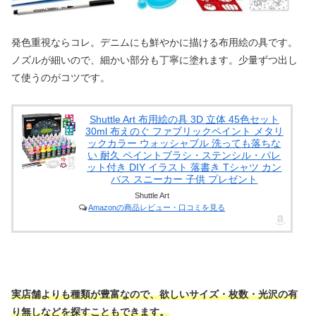
発色重視ならコレ。デニムにも鮮やかに描ける布用絵の具です。
ノズルが細いので、細かい部分も丁寧に塗れます。少量ずつ出し
て使うのがコツです。
Shuttle Art 布用絵の具 3D 立体 45色セット
30ml 布えのぐ ファブリックペイント メタリ
ックカラー ウォッシャブル 洗っても落ちな
い 耐久 ペイントブラシ・ステンシル・パレ
ット付き DIY イラスト 落書き Tシャツ カン
バス スニーカー 子供 プレゼント
Shuttle Art
Amazonの商品レビュー・口コミを見る
実店舗よりも種類が豊富なので、欲しいサイズ・枚数・光沢の有
り無しなどを探すこともできます。