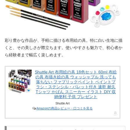
彩り豊かな作品が、手軽に描ける布用絵の具。特に白い生地に描
くと、その美しさが際立ちます。使いやすさも魅力で、初心者か
ら経験者まで幅広く楽しめます。
Shuttle Art 布用絵の具 18色セット 60ml 布絵
の具 布描き絵の具 ウォッシャブル 洗っても
落ちない ファブリックペイント ペイントブ
ラシ・ステンシル・パレット付き 速乾 耐久
Tシャツ かばん スニーカー イラスト DIY 収
納便利 子供 プレゼント
Shuttle Art
Amazonの商品レビュー・口コミを見る