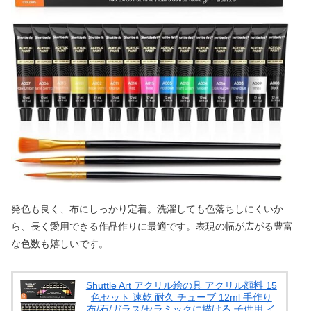
発色も良く、布にしっかり定着。洗濯しても色落ちしにくいか
ら、長く愛用できる作品作りに最適です。表現の幅が広がる豊富
な色数も嬉しいです。
Shuttle Art アクリル絵の具 アクリル顔料 15
色セット 速乾 耐久 チューブ 12ml 手作り
布/石/ガラス/セラミックに描ける 子供用 イ